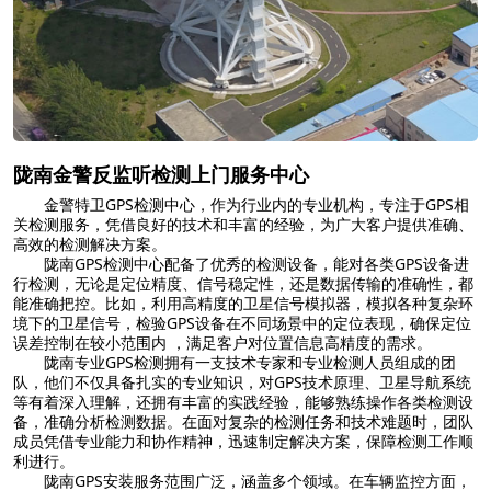
陇南金警反监听检测上门服务中心
金警特卫GPS检测中心，作为行业内的专业机构，专注于GPS相
关检测服务，凭借良好的技术和丰富的经验，为广大客户提供准确、
高效的检测解决方案。
陇南GPS检测中心配备了优秀的检测设备，能对各类GPS设备进
行检测，无论是定位精度、信号稳定性，还是数据传输的准确性，都
能准确把控。比如，利用高精度的卫星信号模拟器，模拟各种复杂环
境下的卫星信号，检验GPS设备在不同场景中的定位表现，确保定位
误差控制在较小范围内 ，满足客户对位置信息高精度的需求。
陇南专业GPS检测拥有一支技术专家和专业检测人员组成的团
队，他们不仅具备扎实的专业知识，对GPS技术原理、卫星导航系统
等有着深入理解，还拥有丰富的实践经验，能够熟练操作各类检测设
备，准确分析检测数据。在面对复杂的检测任务和技术难题时，团队
成员凭借专业能力和协作精神，迅速制定解决方案，保障检测工作顺
利进行。
陇南GPS安装服务范围广泛，涵盖多个领域。在车辆监控方面，