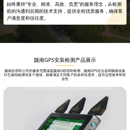
始终秉持“专业、精准、高效、负责”的服务理念，从检测
前的沟通到后期的技术支持，提供全程优质服务，确保客
户满意度和信任度。
陇南GPS安装检测产品展示
陇南反窃听公司的服务范围涵盖陇南G防窃听检测、陇南GPS定位器和陇南设备
针孔偷拍检测等多个领域，能够满足不同客户的多样化需求，提升运营效率和安
全性