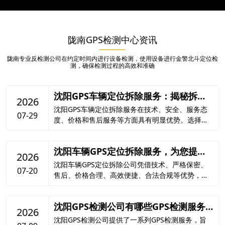
陇南GPS检测中心资讯
陇南专业反检测公司在约定时间内进行设备检测，使用设备进行金警北斗定位检
测，确保检测过程的高效和准确
沈阳GPS车辆定位拆除服务：揭秘拆除
2026
优势，保障行车安全
沈阳GPS车辆定位拆除服务在技术、安全、服务态
07-29
度、价格和售后服务等方面具有明显优势。选择沈
阳的GPS车辆定位拆除服务，不仅能够满足车主的
个性化需求，还能在保障行车安全的同时，节省开
沈阳车辆GPS定位拆除服务，为您提供
支。
2026
可靠解决方案
沈阳车辆GPS定位拆除公司凭借技术、严格保密、
07-20
售后、价格合理、高效便捷、合法合规等优势，为
您提供可靠的车辆GPS定位拆除服务。如果您有相
关需求，欢迎随时联系我们，我们将竭诚为您服
沈阳GPS检测公司有哪些GPS检测服务
务。
2026
类型
沈阳GPS检测公司提供了一系列GPS检测服务，旨