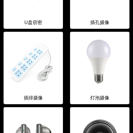
U盘窃密
插孔摄像
插排摄像
灯泡摄像