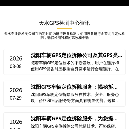
天水GPS检测中心资讯
天水专业反检测公司在约定时间内进行设备检测，使用设备进行金警北斗定位检
测，确保检测过程的高效和准确
沈阳车辆GPS定位拆除公司及其GPS类
2026
型解析
随着车辆GPS定位技术的不断发展，用户在选择和
08-08
使用GPS设备时应根据自身需求进行合理选择。在
沈阳地区，有多家沈阳车辆GPS定位拆除公司可以
提供服务，用户在选择时可结合公司资质、技术水
沈阳GPS车辆定位拆除服务：揭秘拆除
平和客户评价等因素
2026
优势，保障行车安全
沈阳GPS车辆定位拆除服务在技术、安全、服务态
07-29
度、价格和售后服务等方面具有明显优势。选择沈
阳的GPS车辆定位拆除服务，不仅能够满足车主的
个性化需求，还能在保障行车安全的同时，节省开
沈阳车辆GPS定位拆除服务，为您提供
支。
2026
可靠解决方案
沈阳车辆GPS定位拆除公司凭借技术、严格保密、