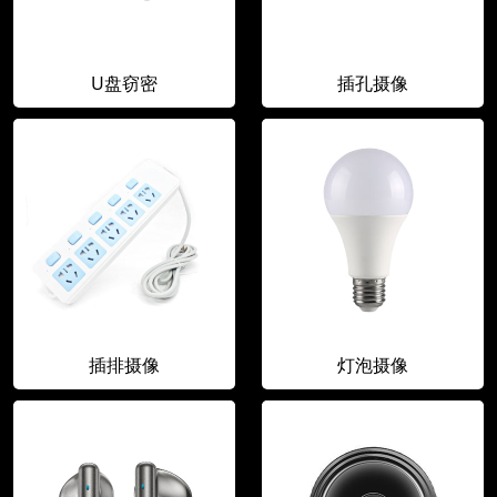
U盘窃密
插孔摄像
插排摄像
灯泡摄像