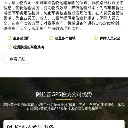
面，帮助物流企业实时掌握货物运输车辆的位置、行驶路线和速度等
信息，优化运输调度，提高物流效率，降低运营成本；为汽车租赁公
司提供车辆定位检测，防止车辆被盗抢或违规使用。在人员安全管理
领域，为企业员工、老人、儿童等提供定位追踪服务，保障人员安
全。在资产监管方面，对贵重资产、机械设备等进行GPS定位检测，
确保资产安全，实现资产的有效管理和监控。
服务范围广
涵盖多个领域
保障人员安全
检测数据的高度准确
查看详细
阿拉善GPS检测公司优势
阿拉善专业拆除车辆gps定位公司始终秉持“精准、高效、负责”的服务理念。体现
在对阿拉善抵押车GPS检测技术的深入研究和应用
01
检测技术与设备