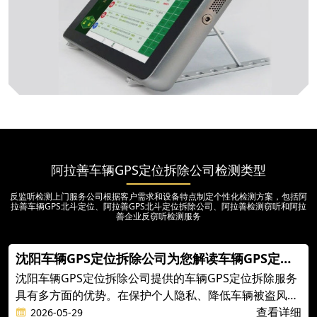
阿拉善车辆GPS定位拆除公司检测类型
反监听检测上门服务公司根据客户需求和设备特点制定个性化检测方案，包括阿
拉善车辆GPS北斗定位、阿拉善GPS北斗定位拆除公司、阿拉善检测窃听和阿拉
善企业反窃听检测服务
沈阳车辆GPS定位拆除公司为您解读车辆GPS定位
拆除的优势
沈阳车辆GPS定位拆除公司提供的车辆GPS定位拆除服务
具有多方面的优势。在保护个人隐私、降低车辆被盗风
险、节省车辆维护成本、提高驾驶体验、避免不必要的费
查看详细
2026-05-29