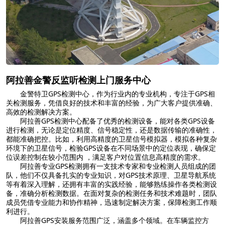
阿拉善金警反监听检测上门服务中心
金警特卫GPS检测中心，作为行业内的专业机构，专注于GPS相
关检测服务，凭借良好的技术和丰富的经验，为广大客户提供准确、
高效的检测解决方案。
阿拉善GPS检测中心配备了优秀的检测设备，能对各类GPS设备
进行检测，无论是定位精度、信号稳定性，还是数据传输的准确性，
都能准确把控。比如，利用高精度的卫星信号模拟器，模拟各种复杂
环境下的卫星信号，检验GPS设备在不同场景中的定位表现，确保定
位误差控制在较小范围内 ，满足客户对位置信息高精度的需求。
阿拉善专业GPS检测拥有一支技术专家和专业检测人员组成的团
队，他们不仅具备扎实的专业知识，对GPS技术原理、卫星导航系统
等有着深入理解，还拥有丰富的实践经验，能够熟练操作各类检测设
备，准确分析检测数据。在面对复杂的检测任务和技术难题时，团队
成员凭借专业能力和协作精神，迅速制定解决方案，保障检测工作顺
利进行。
阿拉善GPS安装服务范围广泛，涵盖多个领域。在车辆监控方