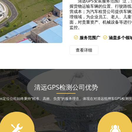
清远GPS安装服务范围广泛
握货物运输车辆的位置、行驶路线
营成本；为汽车租赁公司提供车辆
理领域，为企业员工、老人、儿童
面，对贵重资产、机械设备等进行
监控。
服务范围广
涵盖多个领
查看详细
清远GPS检测公司优势
ps定位公司始终秉持“精准、高效、负责”的服务理念。体现在对清远抵押车GPS检测