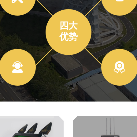
四大
优势