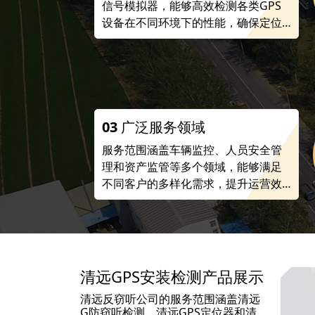
信号模拟器，能够高效检测各类GPS
设备在不同环境下的性能，确保定位
精度和信号稳定性，满足客户的高标
准需求。
03
广泛服务领域
服务范围涵盖车辆监控、人员安全管
理和资产监管等多个领域，能够满足
不同客户的多样化需求，提升运营效
率和安全性。
清远GPS安装检测产品展示
清远反窃听公司的服务范围涵盖清远
G防窃听检测、清远GPS定位器和清