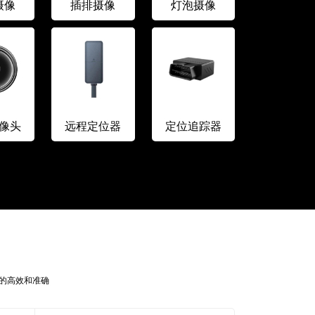
摄像
插排摄像
灯泡摄像
像头
远程定位器
定位追踪器
的高效和准确