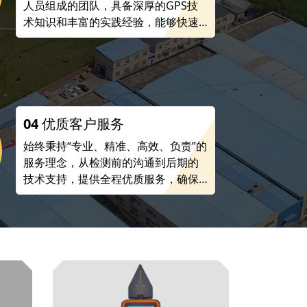
人员组成的团队，具备深厚的GPS技
术知识和丰富的实践经验，能够快速
制定解决方案，确保复杂检测任务的
顺利完成。
04
优质客户服务
始终秉持“专业、精准、高效、负责”的
服务理念，从检测前的沟通到后期的
技术支持，提供全程优质服务，确保
客户满意度和信任度。