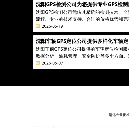
沈阳GPS检测公司为您提供专业GPS检
沈阳GPS检测公司凭借其精确的检测技术、
流程、专业的技术支持、合理的价格优势和完
户的信赖之选。
2026-05-19
沈阳车辆GPS定位公司提供多样化车辆
沈阳车辆GPS定位公司提供的车辆定位检测
数据分析、油耗管理、安全防护等多个方面。
营效率，降低风险，是企业管理者值得关注的
2026-05-07
清远专业反