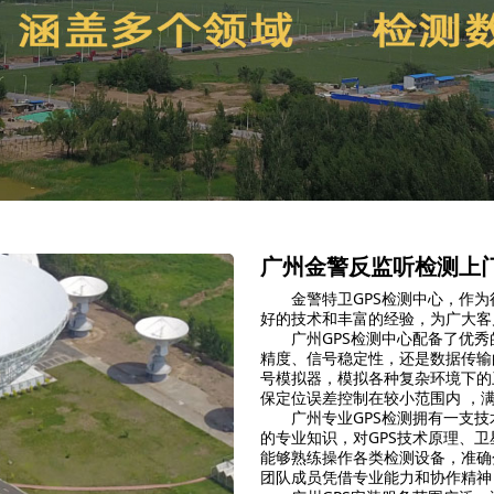
广州金警反监听检测上
金警特卫GPS检测中心，作
好的技术和丰富的经验，为广大客
广州GPS检测中心配备了优
精度、信号稳定性，还是数据传输
号模拟器，模拟各种复杂环境下的
保定位误差控制在较小范围内 ，
广州专业GPS检测拥有一支
的专业知识，对GPS技术原理、
能够熟练操作各类检测设备，准确
团队成员凭借专业能力和协作精神