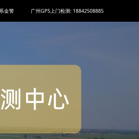
系金警
广州GPS上门检测:
18842508885