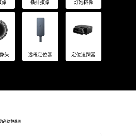
摄像
插排摄像
灯泡摄像
像头
远程定位器
定位追踪器
的高效和准确