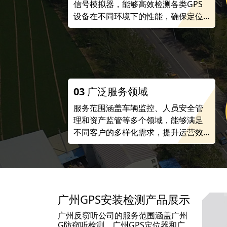
信号模拟器，能够高效检测各类GPS
设备在不同环境下的性能，确保定位
精度和信号稳定性，满足客户的高标
准需求。
03
广泛服务领域
服务范围涵盖车辆监控、人员安全管
理和资产监管等多个领域，能够满足
不同客户的多样化需求，提升运营效
率和安全性。
广州GPS安装检测产品展示
广州反窃听公司的服务范围涵盖广州
G防窃听检测、广州GPS定位器和广