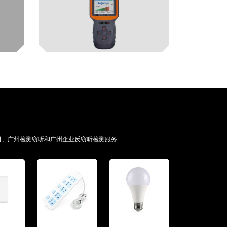
司、广州检测窃听和广州企业反窃听检测服务