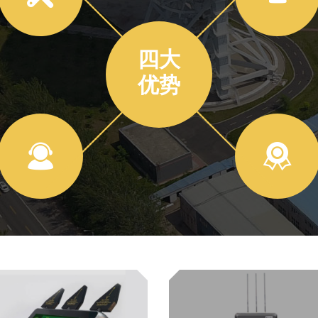
四大
优势