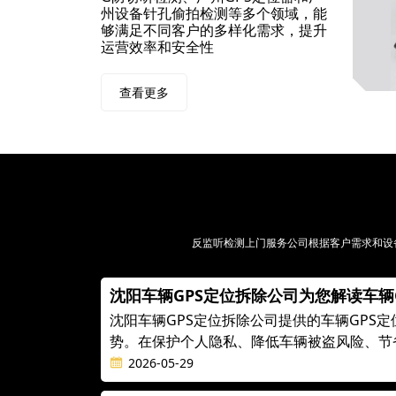
州设备针孔偷拍检测等多个领域，能
够满足不同客户的多样化需求，提升
运营效率和安全性
查看更多
反监听检测上门服务公司根据客户需求和设
沈阳车辆GPS定位拆除公司为您解读车辆
沈阳车辆GPS定位拆除公司提供的车辆GPS
势。在保护个人隐私、降低车辆被盗风险、节
体验、避免不必要的费用以及适应个性化需求
2026-05-29