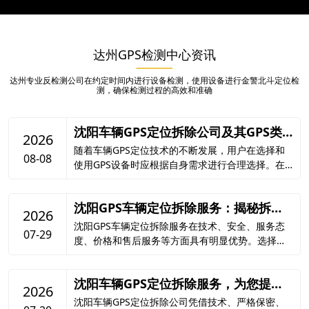
达州GPS检测中心资讯
达州专业反检测公司在约定时间内进行设备检测，使用设备进行金警北斗定位检
测，确保检测过程的高效和准确
沈阳车辆GPS定位拆除公司及其GPS类
2026
型解析
随着车辆GPS定位技术的不断发展，用户在选择和
08-08
使用GPS设备时应根据自身需求进行合理选择。在
沈阳地区，有多家沈阳车辆GPS定位拆除公司可以
提供服务，用户在选择时可结合公司资质、技术水
沈阳GPS车辆定位拆除服务：揭秘拆除
平和客户评价等因素
2026
优势，保障行车安全
沈阳GPS车辆定位拆除服务在技术、安全、服务态
07-29
度、价格和售后服务等方面具有明显优势。选择沈
阳的GPS车辆定位拆除服务，不仅能够满足车主的
个性化需求，还能在保障行车安全的同时，节省开
沈阳车辆GPS定位拆除服务，为您提供
支。
2026
可靠解决方案
沈阳车辆GPS定位拆除公司凭借技术、严格保密、