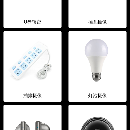
U盘窃密
插孔摄像
插排摄像
灯泡摄像