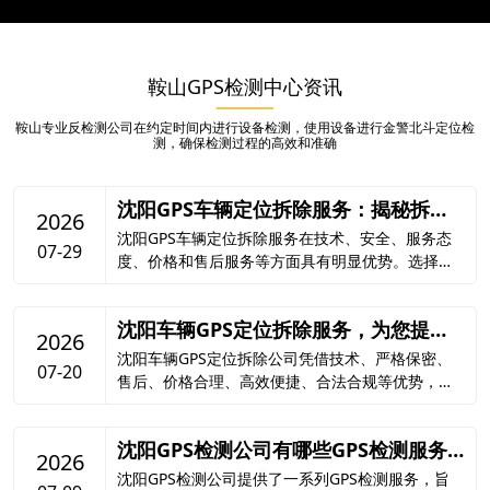
鞍山GPS检测中心资讯
鞍山专业反检测公司在约定时间内进行设备检测，使用设备进行金警北斗定位检
测，确保检测过程的高效和准确
沈阳GPS车辆定位拆除服务：揭秘拆除
2026
优势，保障行车安全
沈阳GPS车辆定位拆除服务在技术、安全、服务态
07-29
度、价格和售后服务等方面具有明显优势。选择沈
阳的GPS车辆定位拆除服务，不仅能够满足车主的
个性化需求，还能在保障行车安全的同时，节省开
沈阳车辆GPS定位拆除服务，为您提供
支。
2026
可靠解决方案
沈阳车辆GPS定位拆除公司凭借技术、严格保密、
07-20
售后、价格合理、高效便捷、合法合规等优势，为
您提供可靠的车辆GPS定位拆除服务。如果您有相
关需求，欢迎随时联系我们，我们将竭诚为您服
沈阳GPS检测公司有哪些GPS检测服务
务。
2026
类型
沈阳GPS检测公司提供了一系列GPS检测服务，旨