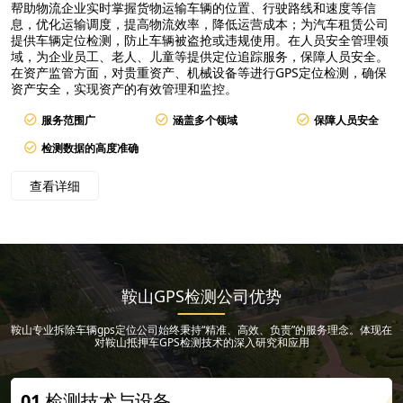
帮助物流企业实时掌握货物运输车辆的位置、行驶路线和速度等信
息，优化运输调度，提高物流效率，降低运营成本；为汽车租赁公司
提供车辆定位检测，防止车辆被盗抢或违规使用。在人员安全管理领
域，为企业员工、老人、儿童等提供定位追踪服务，保障人员安全。
在资产监管方面，对贵重资产、机械设备等进行GPS定位检测，确保
资产安全，实现资产的有效管理和监控。
服务范围广
涵盖多个领域
保障人员安全
检测数据的高度准确
查看详细
鞍山GPS检测公司优势
鞍山专业拆除车辆gps定位公司始终秉持“精准、高效、负责”的服务理念。体现在
对鞍山抵押车GPS检测技术的深入研究和应用
01
检测技术与设备