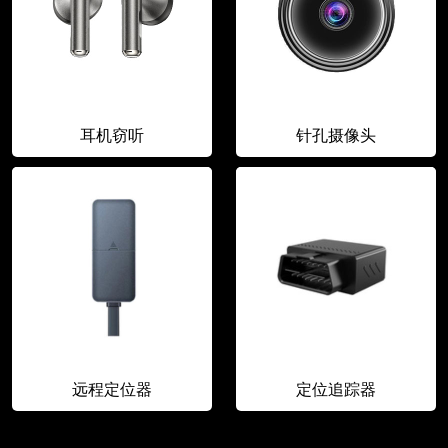
耳机窃听
针孔摄像头
远程定位器
定位追踪器