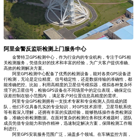
阿里金警反监听检测上门服务中心
金警特卫GPS检测中心，作为行业内的专业机构，专注于GPS相
关检测服务，凭借良好的技术和丰富的经验，为广大客户提供准确、
高效的检测解决方案。
阿里GPS检测中心配备了优秀的检测设备，能对各类GPS设备进
行检测，无论是定位精度、信号稳定性，还是数据传输的准确性，都
能准确把控。比如，利用高精度的卫星信号模拟器，模拟各种复杂环
境下的卫星信号，检验GPS设备在不同场景中的定位表现，确保定位
误差控制在较小范围内 ，满足客户对位置信息高精度的需求。
阿里专业GPS检测拥有一支技术专家和专业检测人员组成的团
队，他们不仅具备扎实的专业知识，对GPS技术原理、卫星导航系统
等有着深入理解，还拥有丰富的实践经验，能够熟练操作各类检测设
备，准确分析检测数据。在面对复杂的检测任务和技术难题时，团队
成员凭借专业能力和协作精神，迅速制定解决方案，保障检测工作顺
利进行。
阿里GPS安装服务范围广泛，涵盖多个领域。在车辆监控方面，