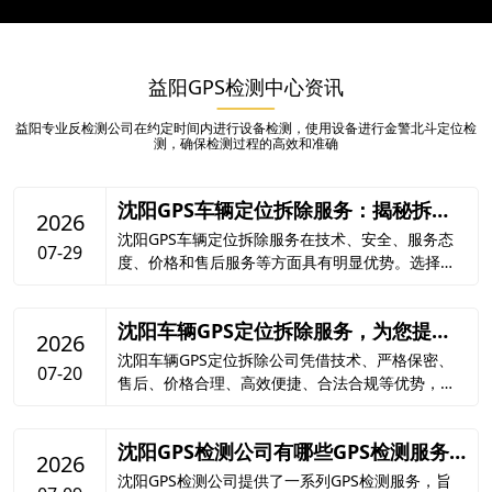
益阳GPS检测中心资讯
益阳专业反检测公司在约定时间内进行设备检测，使用设备进行金警北斗定位检
测，确保检测过程的高效和准确
沈阳GPS车辆定位拆除服务：揭秘拆除
2026
优势，保障行车安全
沈阳GPS车辆定位拆除服务在技术、安全、服务态
07-29
度、价格和售后服务等方面具有明显优势。选择沈
阳的GPS车辆定位拆除服务，不仅能够满足车主的
个性化需求，还能在保障行车安全的同时，节省开
沈阳车辆GPS定位拆除服务，为您提供
支。
2026
可靠解决方案
沈阳车辆GPS定位拆除公司凭借技术、严格保密、
07-20
售后、价格合理、高效便捷、合法合规等优势，为
您提供可靠的车辆GPS定位拆除服务。如果您有相
关需求，欢迎随时联系我们，我们将竭诚为您服
沈阳GPS检测公司有哪些GPS检测服务
务。
2026
类型
沈阳GPS检测公司提供了一系列GPS检测服务，旨