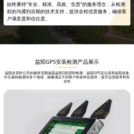
始终秉持“专业、精准、高效、负责”的服务理念，从检测
前的沟通到后期的技术支持，提供全程优质服务，确保客
户满意度和信任度。
益阳GPS安装检测产品展示
益阳反窃听公司的服务范围涵盖益阳G防窃听检测、益阳GPS定位器和益阳设备
针孔偷拍检测等多个领域，能够满足不同客户的多样化需求，提升运营效率和安
全性