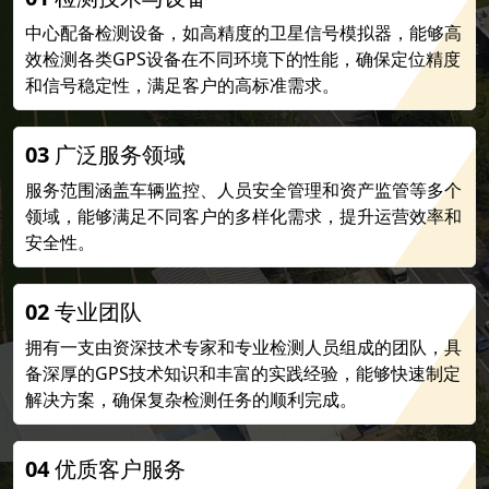
中心配备检测设备，如高精度的卫星信号模拟器，能够高
效检测各类GPS设备在不同环境下的性能，确保定位精度
和信号稳定性，满足客户的高标准需求。
03
广泛服务领域
服务范围涵盖车辆监控、人员安全管理和资产监管等多个
领域，能够满足不同客户的多样化需求，提升运营效率和
安全性。
02
专业团队
拥有一支由资深技术专家和专业检测人员组成的团队，具
备深厚的GPS技术知识和丰富的实践经验，能够快速制定
解决方案，确保复杂检测任务的顺利完成。
04
优质客户服务