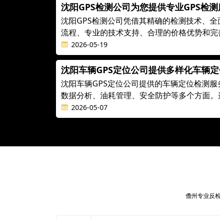
沈阳GPS检测公司为您提供专业GPS检
沈阳GPS检测公司凭借其精确的检测技术、
流程、专业的技术支持、合理的价格优势和完
户的信赖之选。
2026-05-19
沈阳车辆GPS定位公司提供多样化车辆
沈阳车辆GPS定位公司提供的车辆定位检测
数据分析、油耗管理、安全防护等多个方面。
营效率，降低风险，是企业管理者值得关注的
2026-05-07
儋州专业反