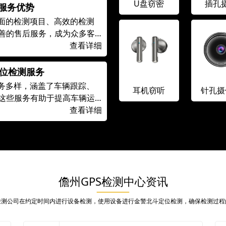
U盘窃密
插孔
测服务优势
全面的检测项目、高效的检测
善的售后服务，成为众多客
查看详细
定位检测服务
服务多样，涵盖了车辆跟踪、
耳机窃听
针孔摄
这些服务有助于提高车辆运
优质服务。
查看详细
儋州GPS检测中心资讯
检测公司在约定时间内进行设备检测，使用设备进行金警北斗定位检测，确保检测过程