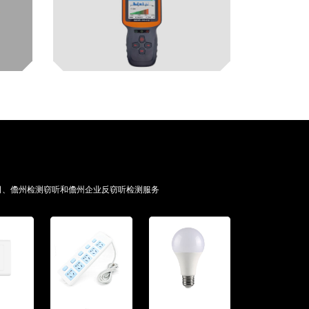
司、儋州检测窃听和儋州企业反窃听检测服务