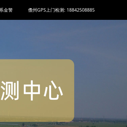
系金警
儋州GPS上门检测:
18842508885