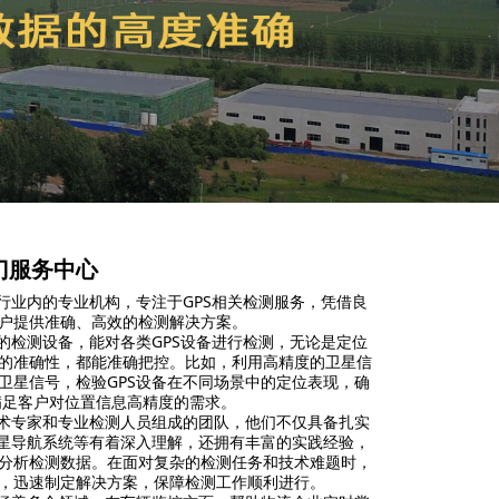
门服务中心
为行业内的专业机构，专注于GPS相关检测服务，凭借良
户提供准确、高效的检测解决方案。
秀的检测设备，能对各类GPS设备进行检测，无论是定位
的准确性，都能准确把控。比如，利用高精度的卫星信
卫星信号，检验GPS设备在不同场景中的定位表现，确
满足客户对位置信息高精度的需求。
技术专家和专业检测人员组成的团队，他们不仅具备扎实
卫星导航系统等有着深入理解，还拥有丰富的实践经验，
分析检测数据。在面对复杂的检测任务和技术难题时，
，迅速制定解决方案，保障检测工作顺利进行。