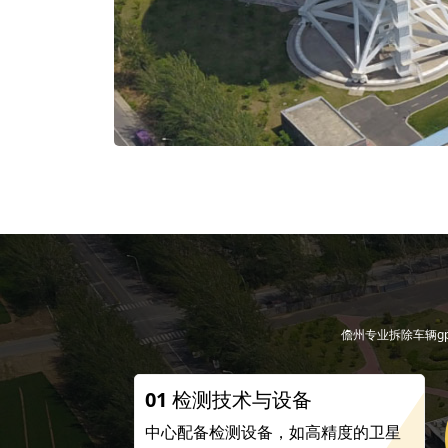
儋州专业拆除车辆g
01
检测技术与设备
中心配备检测设备，如高精度的卫星