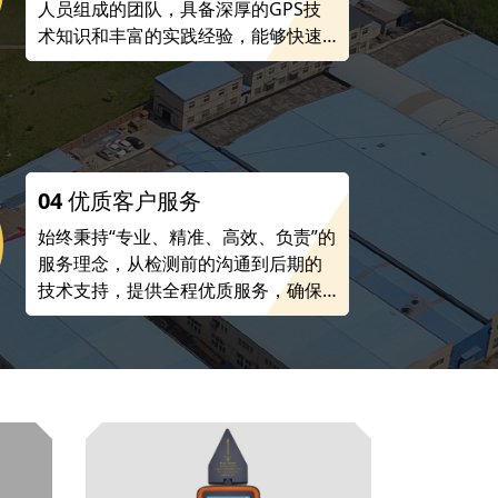
人员组成的团队，具备深厚的GPS技
术知识和丰富的实践经验，能够快速
制定解决方案，确保复杂检测任务的
顺利完成。
04
优质客户服务
始终秉持“专业、精准、高效、负责”的
服务理念，从检测前的沟通到后期的
技术支持，提供全程优质服务，确保
客户满意度和信任度。