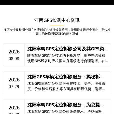
江西GPS检测中心资讯
江西专业反检测公司在约定时间内进行设备检测，使用设备进行金警北斗定位检
测，确保检测过程的高效和准确
沈阳车辆GPS定位拆除公司及其GPS类
2026
型解析
随着车辆GPS定位技术的不断发展，用户在选择和
08-08
使用GPS设备时应根据自身需求进行合理选择。在
沈阳地区，有多家沈阳车辆GPS定位拆除公司可以
提供服务，用户在选择时可结合公司资质、技术水
沈阳GPS车辆定位拆除服务：揭秘拆除
平和客户评价等因素
2026
优势，保障行车安全
沈阳GPS车辆定位拆除服务在技术、安全、服务态
07-29
度、价格和售后服务等方面具有明显优势。选择沈
阳的GPS车辆定位拆除服务，不仅能够满足车主的
个性化需求，还能在保障行车安全的同时，节省开
沈阳车辆GPS定位拆除服务，为您提供
支。
2026
可靠解决方案
沈阳车辆GPS定位拆除公司凭借技术、严格保密、