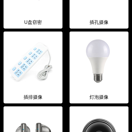
U盘窃密
插孔摄像
插排摄像
灯泡摄像