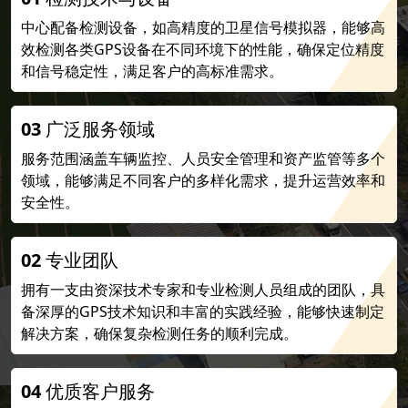
中心配备检测设备，如高精度的卫星信号模拟器，能够高
效检测各类GPS设备在不同环境下的性能，确保定位精度
和信号稳定性，满足客户的高标准需求。
03
广泛服务领域
服务范围涵盖车辆监控、人员安全管理和资产监管等多个
领域，能够满足不同客户的多样化需求，提升运营效率和
安全性。
02
专业团队
拥有一支由资深技术专家和专业检测人员组成的团队，具
备深厚的GPS技术知识和丰富的实践经验，能够快速制定
解决方案，确保复杂检测任务的顺利完成。
04
优质客户服务