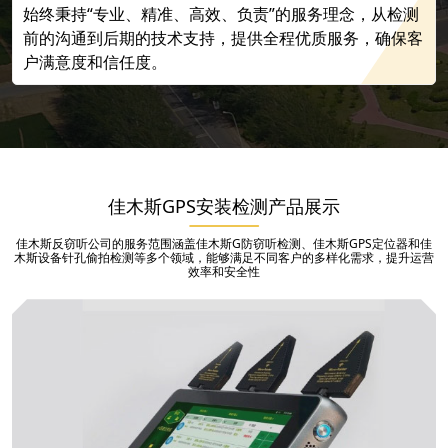
始终秉持“专业、精准、高效、负责”的服务理念，从检测
前的沟通到后期的技术支持，提供全程优质服务，确保客
户满意度和信任度。
佳木斯GPS安装检测产品展示
佳木斯反窃听公司的服务范围涵盖佳木斯G防窃听检测、佳木斯GPS定位器和佳
木斯设备针孔偷拍检测等多个领域，能够满足不同客户的多样化需求，提升运营
效率和安全性