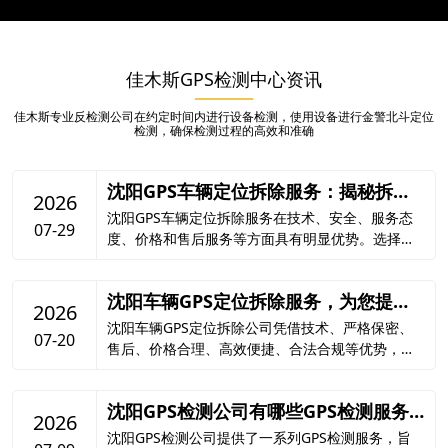
佳木斯GPS检测中心资讯
佳木斯专业反检测公司在约定时间内进行设备检测，使用设备进行金警北斗定位
检测，确保检测过程的高效和准确
沈阳GPS车辆定位拆除服务：揭秘拆除
2026
优势，保障行车安全
沈阳GPS车辆定位拆除服务在技术、安全、服务态
07-29
度、价格和售后服务等方面具有明显优势。选择沈
阳的GPS车辆定位拆除服务，不仅能够满足车主的
个性化需求，还能在保障行车安全的同时，节省开
沈阳车辆GPS定位拆除服务，为您提供
支。
2026
可靠解决方案
沈阳车辆GPS定位拆除公司凭借技术、严格保密、
07-20
售后、价格合理、高效便捷、合法合规等优势，为
您提供可靠的车辆GPS定位拆除服务。如果您有相
关需求，欢迎随时联系我们，我们将竭诚为您服
沈阳GPS检测公司有哪些GPS检测服务
务。
2026
类型
沈阳GPS检测公司提供了一系列GPS检测服务，旨