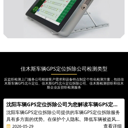
佳木斯车辆GPS定位拆除公司检测类型
反监听检测上门服务公司根据客户需求和设备特点制定个性化检测方案，包括佳
木斯车辆GPS北斗定位、佳木斯GPS北斗定位拆除公司、佳木斯检测窃听和佳木
斯企业反窃听检测服务
沈阳车辆GPS定位拆除公司为您解读车辆GPS定位
拆除的优势
沈阳车辆GPS定位拆除公司提供的车辆GPS定位拆除服务
具有多方面的优势。在保护个人隐私、降低车辆被盗风
险、节省车辆维护成本、提高驾驶体验、避免不必要的费
查看详细
2026-05-29