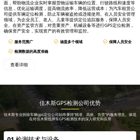
面，帮助物流企业实时掌握货物运输车辆的位置、行驶路线和速度等
信息，优化运输调度，提高物流效率，降低运营成本；为汽车租赁公
司提供车辆定位检测，防止车辆被盗抢或违规使用。在人员安全管理
领域，为企业员工、老人、儿童等提供定位追踪服务，保障人员安
全。在资产监管方面，对贵重资产、机械设备等进行GPS定位检测，
确保资产安全，实现资产的有效管理和监控。
服务范围广
涵盖多个领域
保障人员安全
检测数据的高度准确
查看详细
佳木斯GPS检测公司优势
佳木斯专业拆除车辆gps定位公司始终秉持“精准、高效、负责”的服务理念。体现
在对佳木斯抵押车GPS检测技术的深入研究和应用
01
检测技术与设备