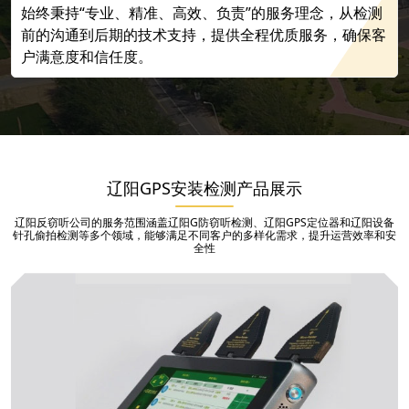
始终秉持“专业、精准、高效、负责”的服务理念，从检测
前的沟通到后期的技术支持，提供全程优质服务，确保客
户满意度和信任度。
辽阳GPS安装检测产品展示
辽阳反窃听公司的服务范围涵盖辽阳G防窃听检测、辽阳GPS定位器和辽阳设备
针孔偷拍检测等多个领域，能够满足不同客户的多样化需求，提升运营效率和安
全性