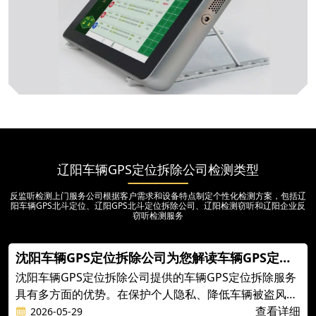
辽阳车辆GPS定位拆除公司检测类型
反监听检测上门服务公司根据客户需求和设备特点制定个性化检测方案，包括辽
阳车辆GPS北斗定位、辽阳GPS北斗定位拆除公司、辽阳检测窃听和辽阳企业反
窃听检测服务
沈阳车辆GPS定位拆除公司为您解读车辆GPS定位
拆除的优势
沈阳车辆GPS定位拆除公司提供的车辆GPS定位拆除服务
具有多方面的优势。在保护个人隐私、降低车辆被盗风
险、节省车辆维护成本、提高驾驶体验、避免不必要的费
查看详细
2026-05-29