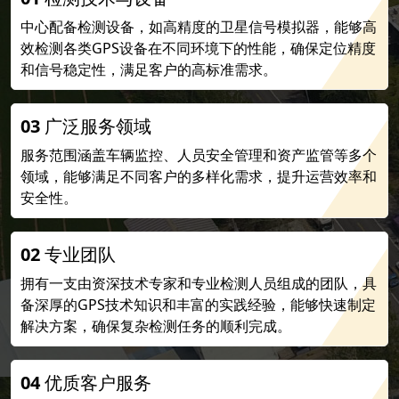
中心配备检测设备，如高精度的卫星信号模拟器，能够高
效检测各类GPS设备在不同环境下的性能，确保定位精度
和信号稳定性，满足客户的高标准需求。
03
广泛服务领域
服务范围涵盖车辆监控、人员安全管理和资产监管等多个
领域，能够满足不同客户的多样化需求，提升运营效率和
安全性。
02
专业团队
拥有一支由资深技术专家和专业检测人员组成的团队，具
备深厚的GPS技术知识和丰富的实践经验，能够快速制定
解决方案，确保复杂检测任务的顺利完成。
04
优质客户服务