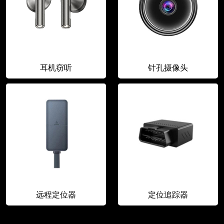
耳机窃听
针孔摄像头
远程定位器
定位追踪器