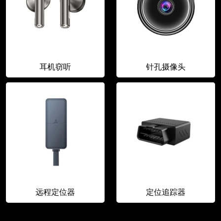
耳机窃听
针孔摄像头
远程定位器
定位追踪器