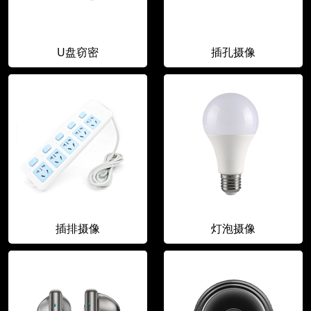
U盘窃密
插孔摄像
插排摄像
灯泡摄像