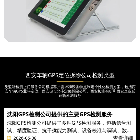
西安车辆GPS定位拆除公司检测类型
反监听检测上门服务公司根据客户需求和设备特点制定个性化检测方案，包括西
安车辆GPS北斗定位、西安GPS北斗定位拆除公司、西安检测窃听和西安企业反
窃听检测服务
沈阳GPS检测公司提供的主要GPS检测服务
沈阳GPS检测公司提供了多种GPS检测服务，包括信号测
试、精度验证、抗干扰能力测试、设备校准与调试、数据
分析与报告、咨询与培训，以及定期检测与维护等。这些
查看详细
2026-06-08