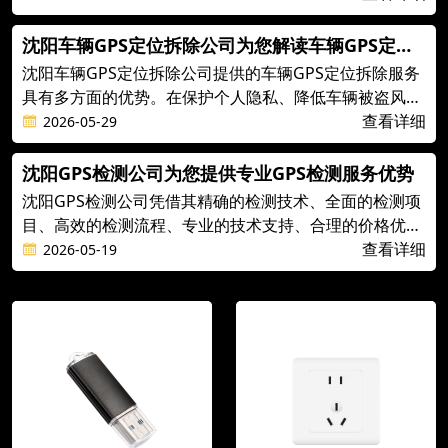
服务不仅有助于确保GPS设备的性能和可靠性
沈阳车辆GPS定位拆除公司为您解读车辆GPS定位
拆除的优势
沈阳车辆GPS定位拆除公司提供的车辆GPS定位拆除服务
具有多方面的优势。在保护个人隐私、降低车辆被盗风
险、节省车辆维护成本、提高驾驶体验、避免不必要的费
查看详细
2026-05-29
用以及适应个性化需求等方面
沈阳GPS检测公司为您提供专业GPS检测服务优势
沈阳GPS检测公司凭借其精确的检测技术、全面的检测项
目、高效的检测流程、专业的技术支持、合理的价格优势
和完善的售后服务，成为众多客户的信赖之选。
查看详细
2026-05-19