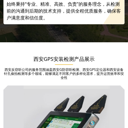
始终秉持“专业、精准、高效、负责”的服务理念，从检测
前的沟通到后期的技术支持，提供全程优质服务，确保客
户满意度和信任度。
西安GPS安装检测产品展示
西安反窃听公司的服务范围涵盖西安G防窃听检测、西安GPS定位器和西安设备
针孔偷拍检测等多个领域，能够满足不同客户的多样化需求，提升运营效率和安
全性