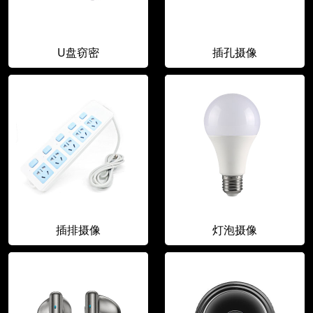
U盘窃密
插孔摄像
插排摄像
灯泡摄像