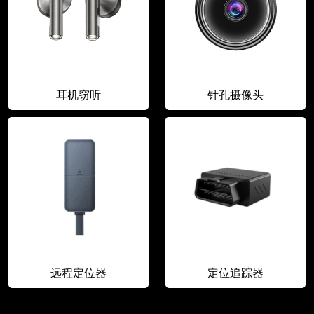
耳机窃听
针孔摄像头
远程定位器
定位追踪器