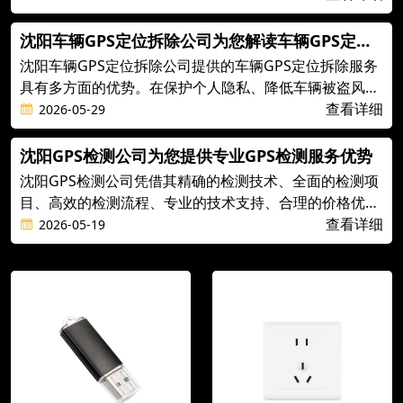
服务不仅有助于确保GPS设备的性能和可靠性
沈阳车辆GPS定位拆除公司为您解读车辆GPS定位
拆除的优势
沈阳车辆GPS定位拆除公司提供的车辆GPS定位拆除服务
具有多方面的优势。在保护个人隐私、降低车辆被盗风
险、节省车辆维护成本、提高驾驶体验、避免不必要的费
查看详细
2026-05-29
用以及适应个性化需求等方面
沈阳GPS检测公司为您提供专业GPS检测服务优势
沈阳GPS检测公司凭借其精确的检测技术、全面的检测项
目、高效的检测流程、专业的技术支持、合理的价格优势
和完善的售后服务，成为众多客户的信赖之选。
查看详细
2026-05-19