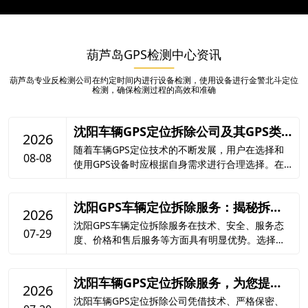
葫芦岛GPS检测中心资讯
葫芦岛专业反检测公司在约定时间内进行设备检测，使用设备进行金警北斗定位
检测，确保检测过程的高效和准确
沈阳车辆GPS定位拆除公司及其GPS类
2026
型解析
随着车辆GPS定位技术的不断发展，用户在选择和
08-08
使用GPS设备时应根据自身需求进行合理选择。在
沈阳地区，有多家沈阳车辆GPS定位拆除公司可以
提供服务，用户在选择时可结合公司资质、技术水
沈阳GPS车辆定位拆除服务：揭秘拆除
平和客户评价等因素
2026
优势，保障行车安全
沈阳GPS车辆定位拆除服务在技术、安全、服务态
07-29
度、价格和售后服务等方面具有明显优势。选择沈
阳的GPS车辆定位拆除服务，不仅能够满足车主的
个性化需求，还能在保障行车安全的同时，节省开
沈阳车辆GPS定位拆除服务，为您提供
支。
2026
可靠解决方案
沈阳车辆GPS定位拆除公司凭借技术、严格保密、