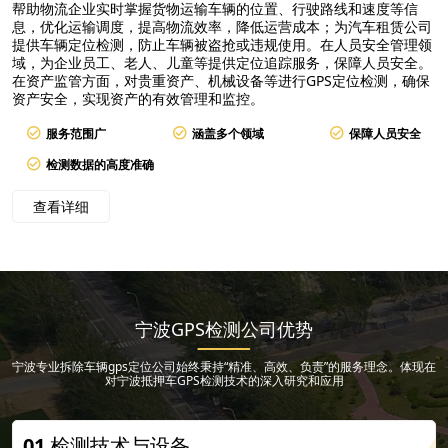
帮助物流企业实时掌握货物运输车辆的位置、行驶路线和速度等信
息，优化运输调度，提高物流效率，降低运营成本；为汽车租赁公司
提供车辆定位检测，防止车辆被盗抢或违规使用。在人员安全管理领
域，为企业员工、老人、儿童等提供定位追踪服务，保障人员安全。
在资产监管方面，对贵重资产、机械设备等进行GPS定位检测，确保
资产安全，实现资产的有效管理和监控。
服务范围广
涵盖多个领域
保障人员安全
检测数据的高度准确
查看详细
宁波GPS检测公司优势
宁波专业拆除车辆gps定位公司始终秉持“精准、高效、负责”的服务理念。体现在
对宁波抵押车GPS检测技术的深入研究和应用
01
检测技术与设备