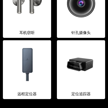
耳机窃听
针孔摄像头
远程定位器
定位追踪器