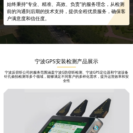
始终秉持“专业、精准、高效、负责”的服务理念，从检测
前的沟通到后期的技术支持，提供全程优质服务，确保客
户满意度和信任度。
宁波GPS安装检测产品展示
宁波反窃听公司的服务范围涵盖宁波G防窃听检测、宁波GPS定位器和宁波设备
针孔偷拍检测等多个领域，能够满足不同客户的多样化需求，提升运营效率和安
全性