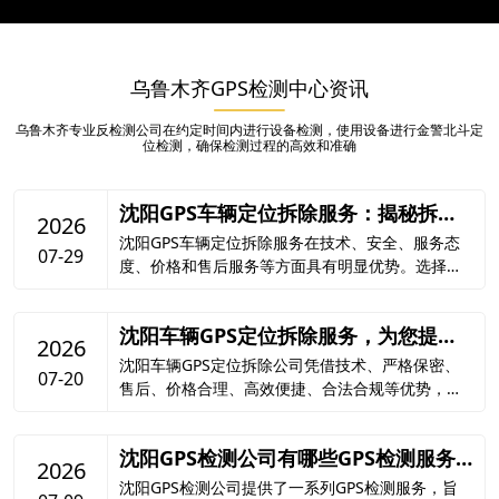
乌鲁木齐GPS检测中心资讯
乌鲁木齐专业反检测公司在约定时间内进行设备检测，使用设备进行金警北斗定
位检测，确保检测过程的高效和准确
沈阳GPS车辆定位拆除服务：揭秘拆除
2026
优势，保障行车安全
沈阳GPS车辆定位拆除服务在技术、安全、服务态
07-29
度、价格和售后服务等方面具有明显优势。选择沈
阳的GPS车辆定位拆除服务，不仅能够满足车主的
个性化需求，还能在保障行车安全的同时，节省开
沈阳车辆GPS定位拆除服务，为您提供
支。
2026
可靠解决方案
沈阳车辆GPS定位拆除公司凭借技术、严格保密、
07-20
售后、价格合理、高效便捷、合法合规等优势，为
您提供可靠的车辆GPS定位拆除服务。如果您有相
关需求，欢迎随时联系我们，我们将竭诚为您服
沈阳GPS检测公司有哪些GPS检测服务
务。
2026
类型
沈阳GPS检测公司提供了一系列GPS检测服务，旨