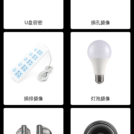
U盘窃密
插孔摄像
插排摄像
灯泡摄像