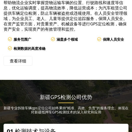
帮助物流企业实时掌握货物运输车辆的位置、行驶路线和速度等信
息，优化运输调度，提高物流效率，降低运营成本；为汽车租赁公司
提供车辆定位检测，防止车辆被盗抢或违规使用。在人员安全管理领
域，为企业员工、老人、儿童等提供定位追踪服务，保障人员安全。
在资产监管方面，对贵重资产、机械设备等进行GPS定位检测，确保
资产安全，实现资产的有效管理和监控。
服务范围广
涵盖多个领域
保障人员安全
检测数据的高度准确
查看详细
新疆GPS检测公司优势
新疆专业拆除车辆gps定位公司始终秉持“精准、高效、负责”的服务理念。体现在
对新疆抵押车GPS检测技术的深入研究和应用
01
检测技术与设备