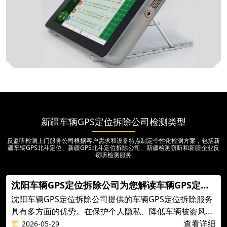
新疆车辆GPS定位拆除公司检测类型
反监听检测上门服务公司根据客户需求和设备特点制定个性化检测方案，包括新
疆车辆GPS北斗定位、新疆GPS北斗定位拆除公司、新疆检测窃听和新疆企业反
窃听检测服务
沈阳车辆GPS定位拆除公司为您解读车辆GPS定位
拆除的优势
沈阳车辆GPS定位拆除公司提供的车辆GPS定位拆除服务
具有多方面的优势。在保护个人隐私、降低车辆被盗风
险、节省车辆维护成本、提高驾驶体验、避免不必要的费
查看详细
2026-05-29