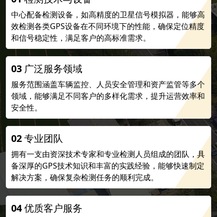
中心配备检测设备，如高精度的卫星信号模拟器，能够高
效检测各类GPS设备在不同环境下的性能，确保定位精度
和信号稳定性，满足客户的高标准需求。
03
广泛服务领域
服务范围涵盖车辆监控、人员安全管理和资产监管等多个
领域，能够满足不同客户的多样化需求，提升运营效率和
安全性。
02
专业团队
拥有一支由资深技术专家和专业检测人员组成的团队，具
备深厚的GPS技术知识和丰富的实践经验，能够快速制定
解决方案，确保复杂检测任务的顺利完成。
04
优质客户服务