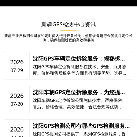
新疆GPS检测中心资讯
新疆专业反检测公司在约定时间内进行设备检测，使用设备进行金警北斗定位检
测，确保检测过程的高效和准确
沈阳GPS车辆定位拆除服务：揭秘拆除
2026
优势，保障行车安全
沈阳GPS车辆定位拆除服务在技术、安全、服务态
07-29
度、价格和售后服务等方面具有明显优势。选择沈
阳的GPS车辆定位拆除服务，不仅能够满足车主的
个性化需求，还能在保障行车安全的同时，节省开
沈阳车辆GPS定位拆除服务，为您提供
支。
2026
可靠解决方案
沈阳车辆GPS定位拆除公司凭借技术、严格保密、
07-20
售后、价格合理、高效便捷、合法合规等优势，为
您提供可靠的车辆GPS定位拆除服务。如果您有相
关需求，欢迎随时联系我们，我们将竭诚为您服
沈阳GPS检测公司有哪些GPS检测服务
务。
2026
类型
沈阳GPS检测公司提供了一系列GPS检测服务，旨