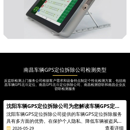
南昌车辆GPS定位拆除公司检测类型
反监听检测上门服务公司根据客户需求和设备特点制定个性化检测方案，包括南
昌车辆GPS北斗定位、南昌GPS北斗定位拆除公司、南昌检测窃听和南昌企业反
窃听检测服务
沈阳车辆GPS定位拆除公司为您解读车辆GPS定位
拆除的优势
沈阳车辆GPS定位拆除公司提供的车辆GPS定位拆除服务
具有多方面的优势。在保护个人隐私、降低车辆被盗风
险、节省车辆维护成本、提高驾驶体验、避免不必要的费
查看详细
2026-05-29