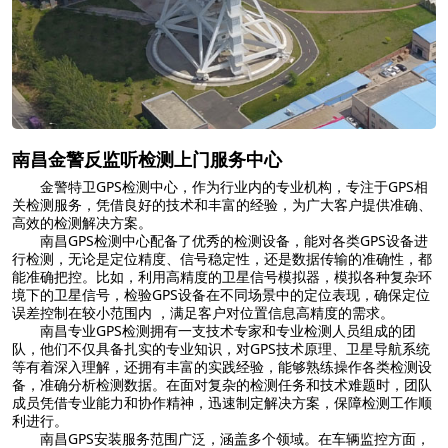
南昌金警反监听检测上门服务中心
金警特卫GPS检测中心，作为行业内的专业机构，专注于GPS相
关检测服务，凭借良好的技术和丰富的经验，为广大客户提供准确、
高效的检测解决方案。
南昌GPS检测中心配备了优秀的检测设备，能对各类GPS设备进
行检测，无论是定位精度、信号稳定性，还是数据传输的准确性，都
能准确把控。比如，利用高精度的卫星信号模拟器，模拟各种复杂环
境下的卫星信号，检验GPS设备在不同场景中的定位表现，确保定位
误差控制在较小范围内 ，满足客户对位置信息高精度的需求。
南昌专业GPS检测拥有一支技术专家和专业检测人员组成的团
队，他们不仅具备扎实的专业知识，对GPS技术原理、卫星导航系统
等有着深入理解，还拥有丰富的实践经验，能够熟练操作各类检测设
备，准确分析检测数据。在面对复杂的检测任务和技术难题时，团队
成员凭借专业能力和协作精神，迅速制定解决方案，保障检测工作顺
利进行。
南昌GPS安装服务范围广泛，涵盖多个领域。在车辆监控方面，