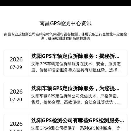
南昌GPS检测中心资讯
南昌专业反检测公司在约定时间内进行设备检测，使用设备进行金警北斗定位检
测，确保检测过程的高效和准确
沈阳GPS车辆定位拆除服务：揭秘拆除
2026
优势，保障行车安全
沈阳GPS车辆定位拆除服务在技术、安全、服务态
07-29
度、价格和售后服务等方面具有明显优势。选择沈
阳的GPS车辆定位拆除服务，不仅能够满足车主的
个性化需求，还能在保障行车安全的同时，节省开
沈阳车辆GPS定位拆除服务，为您提供
支。
2026
可靠解决方案
沈阳车辆GPS定位拆除公司凭借技术、严格保密、
07-20
售后、价格合理、高效便捷、合法合规等优势，为
您提供可靠的车辆GPS定位拆除服务。如果您有相
关需求，欢迎随时联系我们，我们将竭诚为您服
沈阳GPS检测公司有哪些GPS检测服务
务。
2026
类型
沈阳GPS检测公司提供了一系列GPS检测服务，旨