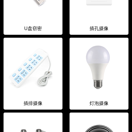
U盘窃密
插孔摄像
插排摄像
灯泡摄像