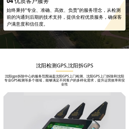
04
优质客户服务
始终秉持“专业、准确、高效、负责”的服务理念，从检测
前的沟通到后期的技术支持，提供全程优质服务，确保客
户满意度和信任度。
沈阳检测GPS,沈阳拆GPS
沈阳gps拆除中心的服务范围涵盖沈阳GPS上门检测、沈阳GPS上门拆除和沈阳
专业GPS检测等多个领域，能够满足不同客户的多样化需求，提升运营效率和安
全性