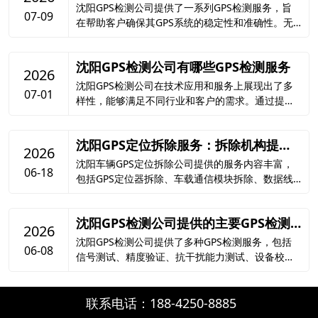
类型
沈阳GPS检测公司提供了一系列GPS检测服务，旨
07-09
在帮助客户确保其GPS系统的稳定性和准确性。无
论是针对个人用户还是企业客户，这些服务都能满
足不同需求，为用户提供良好的技术支持。
沈阳GPS检测公司有哪些GPS检测服务
2026
沈阳GPS检测公司在技术应用和服务上展现出了多
07-01
样性，能够满足不同行业和客户的需求。通过提供
检测服务，这些公司帮助用户优化GPS设备的性
能，提高定位准确性，了各行业的智能化发展。
沈阳GPS定位拆除服务：拆除机构提供
2026
的服务内容详解
沈阳车辆GPS定位拆除公司提供的服务内容丰富，
06-18
包括GPS定位器拆除、车载通信模块拆除、数据线
与接口清理以及车辆外观修复等。沈阳GPS定位拆
除公司为车主提供了安全、可靠的解决方案，满足
沈阳GPS检测公司提供的主要GPS检测
了不同客户的需求。
2026
服务
沈阳GPS检测公司提供了多种GPS检测服务，包括
06-08
信号测试、精度验证、抗干扰能力测试、设备校准
与调试、数据分析与报告、咨询与培训，以及定期
检测与维护等。这些服务不仅有助于确保GPS设备
的性能和可靠性
联系电话：188-4250-8885