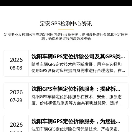
定安GPS检测中心资讯
定安专业反检测公司在约定时间内进行设备检测，使用设备进行金警北斗定位检
测，确保检测过程的高效和准确
沈阳车辆GPS定位拆除公司及其GPS类
2026
型解析
随着车辆GPS定位技术的不断发展，用户在选择和
08-08
使用GPS设备时应根据自身需求进行合理选择。在
沈阳地区，有多家沈阳车辆GPS定位拆除公司可以
提供服务，用户在选择时可结合公司资质、技术水
沈阳GPS车辆定位拆除服务：揭秘拆除
平和客户评价等因素
2026
优势，保障行车安全
沈阳GPS车辆定位拆除服务在技术、安全、服务态
07-29
度、价格和售后服务等方面具有明显优势。选择沈
阳的GPS车辆定位拆除服务，不仅能够满足车主的
个性化需求，还能在保障行车安全的同时，节省开
沈阳车辆GPS定位拆除服务，为您提供
支。
2026
可靠解决方案
沈阳车辆GPS定位拆除公司凭借技术、严格保密、