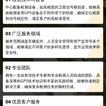
中心配备检测设备，如高精度的卫星信号模拟器，能够高
效检测各类GPS设备在不同环境下的性能，确保定位精度
和信号稳定性，满足客户的高标准需求。
03
广泛服务领域
服务范围涵盖车辆监控、人员安全管理和资产监管等多个
领域，能够满足不同客户的多样化需求，提升运营效率和
安全性。
02
专业团队
拥有一支由资深技术专家和专业检测人员组成的团队，具
备深厚的GPS技术知识和丰富的实践经验，能够快速制定
解决方案，确保复杂检测任务的顺利完成。
04
优质客户服务