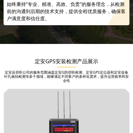
始终秉持“专业、精准、高效、负责”的服务理念，从检测
前的沟通到后期的技术支持，提供全程优质服务，确保客
户满意度和信任度。
定安GPS安装检测产品展示
定安反窃听公司的服务范围涵盖定安G防窃听检测、定安GPS定位器和定安设备
针孔偷拍检测等多个领域，能够满足不同客户的多样化需求，提升运营效率和安
全性