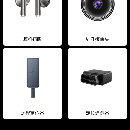
耳机窃听
针孔摄像头
远程定位器
定位追踪器