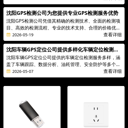
用以及适应个性化需求等方面
沈阳GPS检测公司为您提供专业GPS检测服务优势
沈阳GPS检测公司凭借其精确的检测技术、全面的检测项
目、高效的检测流程、专业的技术支持、合理的价格优势
和完善的售后服务，成为众多客户的信赖之选。
查看详细
2026-05-19
沈阳车辆GPS定位公司提供多样化车辆定位检测服
务
沈阳车辆GPS定位公司提供的车辆定位检测服务多样，涵
盖了车辆跟踪、数据分析、油耗管理、安全防护等多个方
面。这些服务有助于提高车辆运营效率，降低风险，是企
查看详细
2026-05-07
业管理者值得关注的优质服务。