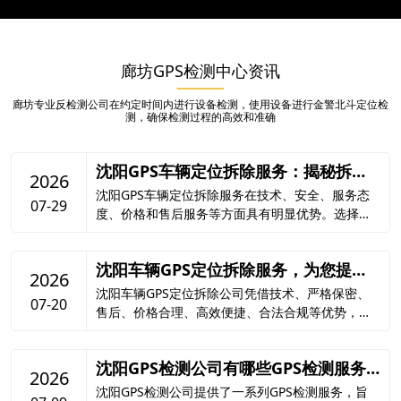
廊坊GPS检测中心资讯
廊坊专业反检测公司在约定时间内进行设备检测，使用设备进行金警北斗定位检
测，确保检测过程的高效和准确
沈阳GPS车辆定位拆除服务：揭秘拆除
2026
优势，保障行车安全
沈阳GPS车辆定位拆除服务在技术、安全、服务态
07-29
度、价格和售后服务等方面具有明显优势。选择沈
阳的GPS车辆定位拆除服务，不仅能够满足车主的
个性化需求，还能在保障行车安全的同时，节省开
沈阳车辆GPS定位拆除服务，为您提供
支。
2026
可靠解决方案
沈阳车辆GPS定位拆除公司凭借技术、严格保密、
07-20
售后、价格合理、高效便捷、合法合规等优势，为
您提供可靠的车辆GPS定位拆除服务。如果您有相
关需求，欢迎随时联系我们，我们将竭诚为您服
沈阳GPS检测公司有哪些GPS检测服务
务。
2026
类型
沈阳GPS检测公司提供了一系列GPS检测服务，旨