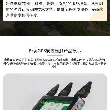
始终秉持“专业、精准、高效、负责”的服务理念，从检测
前的沟通到后期的技术支持，提供全程优质服务，确保客
户满意度和信任度。
廊坊GPS安装检测产品展示
廊坊反窃听公司的服务范围涵盖廊坊G防窃听检测、廊坊GPS定位器和廊坊设备
针孔偷拍检测等多个领域，能够满足不同客户的多样化需求，提升运营效率和安
全性