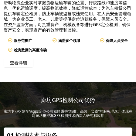
帮助物流企业实时掌握货物运输车辆的位置、行驶路线和速度等信
息，优化运输调度，提高物流效率，降低运营成本；为汽车租赁公司
提供车辆定位检测，防止车辆被盗抢或违规使用。在人员安全管理领
域，为企业员工、老人、儿童等提供定位追踪服务，保障人员安全。
在资产监管方面，对贵重资产、机械设备等进行GPS定位检测，确保
资产安全，实现资产的有效管理和监控。
服务范围广
涵盖多个领域
保障人员安全
检测数据的高度准确
查看详细
廊坊GPS检测公司优势
廊坊专业拆除车辆gps定位公司始终秉持“精准、高效、负责”的服务理念。体现在
对廊坊抵押车GPS检测技术的深入研究和应用
01
检测技术与设备