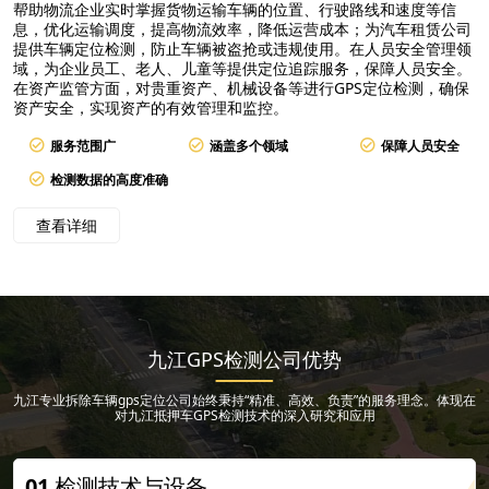
帮助物流企业实时掌握货物运输车辆的位置、行驶路线和速度等信
息，优化运输调度，提高物流效率，降低运营成本；为汽车租赁公司
提供车辆定位检测，防止车辆被盗抢或违规使用。在人员安全管理领
域，为企业员工、老人、儿童等提供定位追踪服务，保障人员安全。
在资产监管方面，对贵重资产、机械设备等进行GPS定位检测，确保
资产安全，实现资产的有效管理和监控。
服务范围广
涵盖多个领域
保障人员安全
检测数据的高度准确
查看详细
九江GPS检测公司优势
九江专业拆除车辆gps定位公司始终秉持“精准、高效、负责”的服务理念。体现在
对九江抵押车GPS检测技术的深入研究和应用
01
检测技术与设备