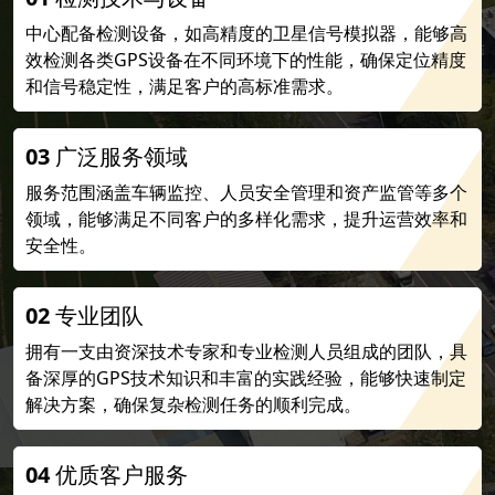
中心配备检测设备，如高精度的卫星信号模拟器，能够高
效检测各类GPS设备在不同环境下的性能，确保定位精度
和信号稳定性，满足客户的高标准需求。
03
广泛服务领域
服务范围涵盖车辆监控、人员安全管理和资产监管等多个
领域，能够满足不同客户的多样化需求，提升运营效率和
安全性。
02
专业团队
拥有一支由资深技术专家和专业检测人员组成的团队，具
备深厚的GPS技术知识和丰富的实践经验，能够快速制定
解决方案，确保复杂检测任务的顺利完成。
04
优质客户服务