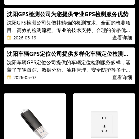
用以及适应个性化需求等方面
沈阳GPS检测公司为您提供专业GPS检测服务优势
沈阳GPS检测公司凭借其精确的检测技术、全面的检测项
目、高效的检测流程、专业的技术支持、合理的价格优势
和完善的售后服务，成为众多客户的信赖之选。
查看详细
2026-05-19
沈阳车辆GPS定位公司提供多样化车辆定位检测服
务
沈阳车辆GPS定位公司提供的车辆定位检测服务多样，涵
盖了车辆跟踪、数据分析、油耗管理、安全防护等多个方
面。这些服务有助于提高车辆运营效率，降低风险，是企
查看详细
2026-05-07
业管理者值得关注的优质服务。