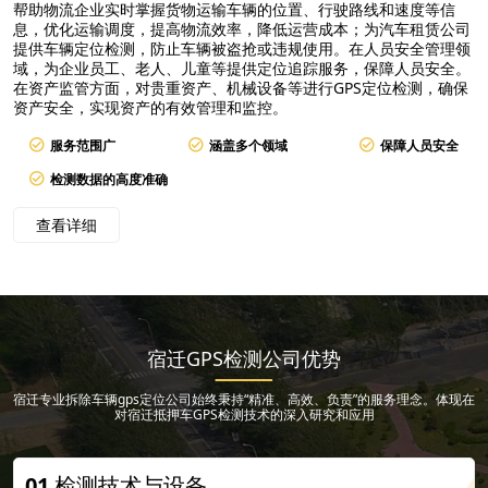
帮助物流企业实时掌握货物运输车辆的位置、行驶路线和速度等信
息，优化运输调度，提高物流效率，降低运营成本；为汽车租赁公司
提供车辆定位检测，防止车辆被盗抢或违规使用。在人员安全管理领
域，为企业员工、老人、儿童等提供定位追踪服务，保障人员安全。
在资产监管方面，对贵重资产、机械设备等进行GPS定位检测，确保
资产安全，实现资产的有效管理和监控。
服务范围广
涵盖多个领域
保障人员安全
检测数据的高度准确
查看详细
宿迁GPS检测公司优势
宿迁专业拆除车辆gps定位公司始终秉持“精准、高效、负责”的服务理念。体现在
对宿迁抵押车GPS检测技术的深入研究和应用
01
检测技术与设备