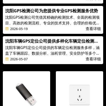
用以及适应个性化需求等方面
沈阳GPS检测公司为您提供专业GPS检测服务优势
沈阳GPS检测公司凭借其精确的检测技术、全面的检测项
目、高效的检测流程、专业的技术支持、合理的价格优势
和完善的售后服务，成为众多客户的信赖之选。
查看详细
2026-05-19
沈阳车辆GPS定位公司提供多样化车辆定位检测服
务
沈阳车辆GPS定位公司提供的车辆定位检测服务多样，涵
盖了车辆跟踪、数据分析、油耗管理、安全防护等多个方
面。这些服务有助于提高车辆运营效率，降低风险，是企
查看详细
2026-05-07
业管理者值得关注的优质服务。