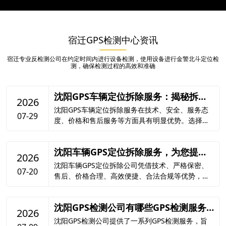
宿迁GPS检测中心资讯
宿迁专业反检测公司在约定时间内进行设备检测，使用设备进行金警北斗定位检
测，确保检测过程的高效和准确
沈阳GPS车辆定位拆除服务：揭秘拆除
2026
优势，保障行车安全
沈阳GPS车辆定位拆除服务在技术、安全、服务态
07-29
度、价格和售后服务等方面具有明显优势。选择沈
阳的GPS车辆定位拆除服务，不仅能够满足车主的
个性化需求，还能在保障行车安全的同时，节省开
沈阳车辆GPS定位拆除服务，为您提供
支。
2026
可靠解决方案
沈阳车辆GPS定位拆除公司凭借技术、严格保密、
07-20
售后、价格合理、高效便捷、合法合规等优势，为
您提供可靠的车辆GPS定位拆除服务。如果您有相
关需求，欢迎随时联系我们，我们将竭诚为您服
沈阳GPS检测公司有哪些GPS检测服务
务。
2026
类型
沈阳GPS检测公司提供了一系列GPS检测服务，旨