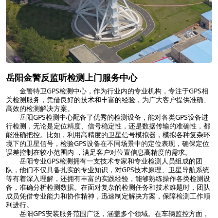
岳阳金警反监听检测上门服务中心
金警特卫GPS检测中心，作为行业内的专业机构，专注于GPS相
关检测服务，凭借良好的技术和丰富的经验，为广大客户提供准确、
高效的检测解决方案。
岳阳GPS检测中心配备了优秀的检测设备，能对各类GPS设备进
行检测，无论是定位精度、信号稳定性，还是数据传输的准确性，都
能准确把控。比如，利用高精度的卫星信号模拟器，模拟各种复杂环
境下的卫星信号，检验GPS设备在不同场景中的定位表现，确保定位
误差控制在较小范围内 ，满足客户对位置信息高精度的需求。
岳阳专业GPS检测拥有一支技术专家和专业检测人员组成的团
队，他们不仅具备扎实的专业知识，对GPS技术原理、卫星导航系统
等有着深入理解，还拥有丰富的实践经验，能够熟练操作各类检测设
备，准确分析检测数据。在面对复杂的检测任务和技术难题时，团队
成员凭借专业能力和协作精神，迅速制定解决方案，保障检测工作顺
利进行。
岳阳GPS安装服务范围广泛，涵盖多个领域。在车辆监控方面，