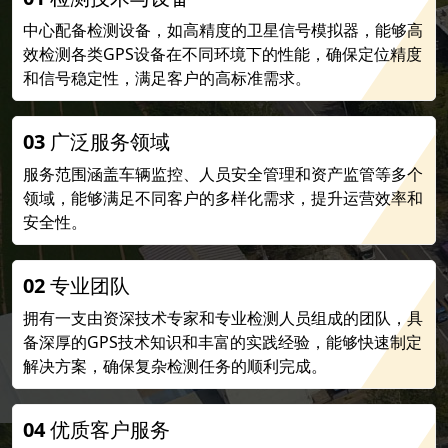
中心配备检测设备，如高精度的卫星信号模拟器，能够高
效检测各类GPS设备在不同环境下的性能，确保定位精度
和信号稳定性，满足客户的高标准需求。
03
广泛服务领域
服务范围涵盖车辆监控、人员安全管理和资产监管等多个
领域，能够满足不同客户的多样化需求，提升运营效率和
安全性。
02
专业团队
拥有一支由资深技术专家和专业检测人员组成的团队，具
备深厚的GPS技术知识和丰富的实践经验，能够快速制定
解决方案，确保复杂检测任务的顺利完成。
04
优质客户服务