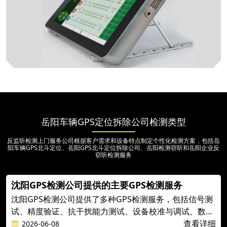
岳阳车辆GPS定位拆除公司检测类型
反监听检测上门服务公司根据客户需求和设备特点制定个性化检测方案，包括岳
阳车辆GPS北斗定位、岳阳GPS北斗定位拆除公司、岳阳检测窃听和岳阳企业反
窃听检测服务
沈阳GPS检测公司提供的主要GPS检测服务
沈阳GPS检测公司提供了多种GPS检测服务，包括信号测
试、精度验证、抗干扰能力测试、设备校准与调试、数据
分析与报告、咨询与培训，以及定期检测与维护等。这些
查看详细
2026-06-08