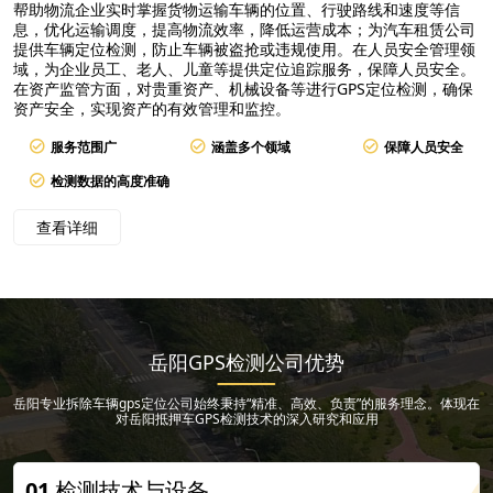
帮助物流企业实时掌握货物运输车辆的位置、行驶路线和速度等信
息，优化运输调度，提高物流效率，降低运营成本；为汽车租赁公司
提供车辆定位检测，防止车辆被盗抢或违规使用。在人员安全管理领
域，为企业员工、老人、儿童等提供定位追踪服务，保障人员安全。
在资产监管方面，对贵重资产、机械设备等进行GPS定位检测，确保
资产安全，实现资产的有效管理和监控。
服务范围广
涵盖多个领域
保障人员安全
检测数据的高度准确
查看详细
岳阳GPS检测公司优势
岳阳专业拆除车辆gps定位公司始终秉持“精准、高效、负责”的服务理念。体现在
对岳阳抵押车GPS检测技术的深入研究和应用
01
检测技术与设备