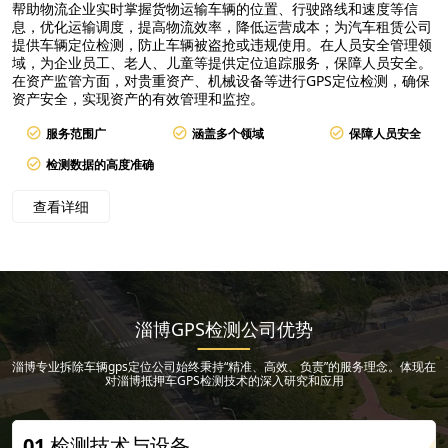
帮助物流企业实时掌握货物运输车辆的位置、行驶路线和速度等信
息，优化运输调度，提高物流效率，降低运营成本；为汽车租赁公司
提供车辆定位检测，防止车辆被盗抢或违规使用。在人员安全管理领
域，为企业员工、老人、儿童等提供定位追踪服务，保障人员安全。
在资产监管方面，对贵重资产、机械设备等进行GPS定位检测，确保
资产安全，实现资产的有效管理和监控。
服务范围广
涵盖多个领域
保障人员安全
检测数据的高度准确
查看详细
淄博GPS检测公司优势
淄博专业拆除车辆gps定位公司始终秉持“精准、高效、负责”的服务理念。体现在
对淄博抵押车GPS检测技术的深入研究和应用
01
检测技术与设备