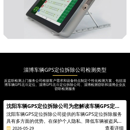
淄博车辆GPS定位拆除公司检测类型
反监听检测上门服务公司根据客户需求和设备特点制定个性化检测方案，包括淄
博车辆GPS北斗定位、淄博GPS北斗定位拆除公司、淄博检测窃听和淄博企业反
窃听检测服务
沈阳车辆GPS定位拆除公司为您解读车辆GPS定位
拆除的优势
沈阳车辆GPS定位拆除公司提供的车辆GPS定位拆除服务
具有多方面的优势。在保护个人隐私、降低车辆被盗风
险、节省车辆维护成本、提高驾驶体验、避免不必要的费
查看详细
2026-05-29