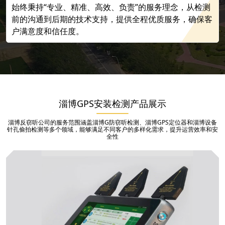
始终秉持“专业、精准、高效、负责”的服务理念，从检测
前的沟通到后期的技术支持，提供全程优质服务，确保客
户满意度和信任度。
淄博GPS安装检测产品展示
淄博反窃听公司的服务范围涵盖淄博G防窃听检测、淄博GPS定位器和淄博设备
针孔偷拍检测等多个领域，能够满足不同客户的多样化需求，提升运营效率和安
全性