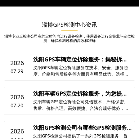
淄博GPS检测中心资讯
淄博专业反检测公司在约定时间内进行设备检测，使用设备进行金警北斗定位检
测，确保检测过程的高效和准确
沈阳GPS车辆定位拆除服务：揭秘拆除
2026
优势，保障行车安全
沈阳GPS车辆定位拆除服务在技术、安全、服务态
07-29
度、价格和售后服务等方面具有明显优势。选择沈
阳的GPS车辆定位拆除服务，不仅能够满足车主的
个性化需求，还能在保障行车安全的同时，节省开
沈阳车辆GPS定位拆除服务，为您提供
支。
2026
可靠解决方案
沈阳车辆GPS定位拆除公司凭借技术、严格保密、
07-20
售后、价格合理、高效便捷、合法合规等优势，为
您提供可靠的车辆GPS定位拆除服务。如果您有相
关需求，欢迎随时联系我们，我们将竭诚为您服
沈阳GPS检测公司有哪些GPS检测服务
务。
2026
类型
沈阳GPS检测公司提供了一系列GPS检测服务，旨