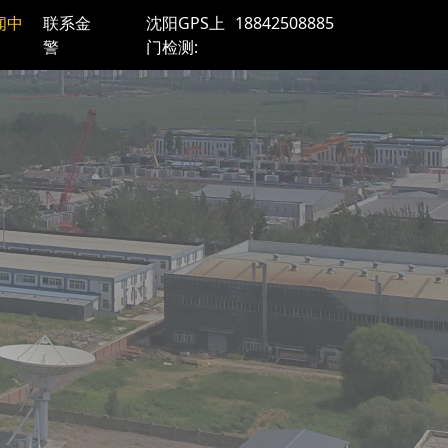
闻中
联系金
沈阳GPS上
18842508885
警
门检测: