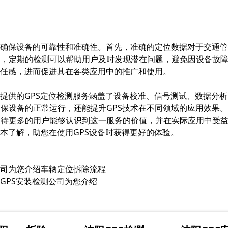
于确保设备的可靠性和准确性。首先，准确的定位数据对于交通
次，定期的检测可以帮助用户及时发现潜在问题，避免因设备故
信任感，进而促进其在各类应用中的推广和使用。
司提供的GPS定位检测服务涵盖了设备校准、信号测试、数据分
保设备的正常运行，还能提升GPS技术在不同领域的应用效果。
待更多的用户能够认识到这一服务的价值，并在实际应用中受益
基本了解，助您在使用GPS设备时获得更好的体验。
公司为您介绍车辆定位拆除流程
阳GPS安装检测公司为您介绍