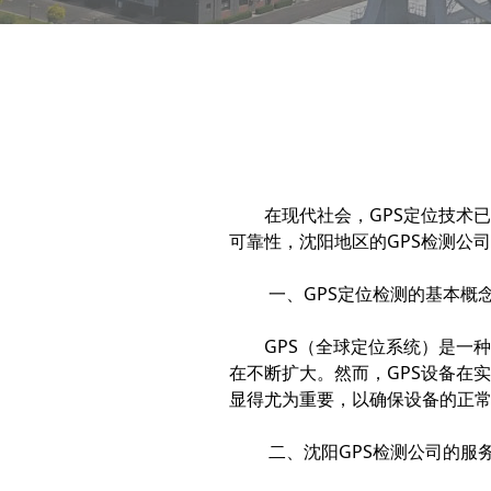
在现代社会，GPS定位技术
可靠性，沈阳地区的GPS检测公
一、GPS定位检测的基本概
GPS（全球定位系统）是一
在不断扩大。然而，GPS设备在
显得尤为重要，以确保设备的正
二、沈阳GPS检测公司的服