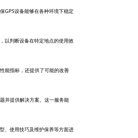
保GPS设备能够在各种环境下稳定
量，以判断设备在特定地点的使用效
的性能指标，还提供了可能的改善
问题并提供解决方案。这一服务能
选型、使用技巧及维护保养等方面进