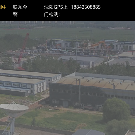
闻中
联系金
沈阳GPS上
18842508885
警
门检测: